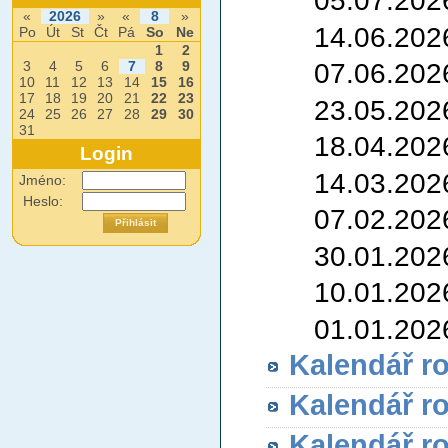
05.07.202
«
2026
»
«
8
»
14.06.202
Po
Út
St
Čt
Pá
So
Ne
1
2
07.06.202
3
4
5
6
7
8
9
10
11
12
13
14
15
16
17
18
19
20
21
22
23
23.05.202
24
25
26
27
28
29
30
31
18.04.202
Login
14.03.202
Jméno:
Heslo:
07.02.202
30.01.202
10.01.202
01.01.202
Kalendář r
Kalendář r
Kalendář r