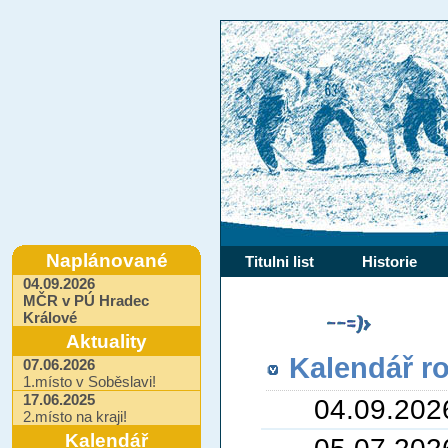
Naplánované
Titulni list
Historie
04.09.2026
MČR v PÚ Hradec
Králové
Aktuality
Kalendář r
07.06.2026
1.místo v Soběslavi!
17.06.2025
04.09.202
2.místo na kraji!
Kalendář