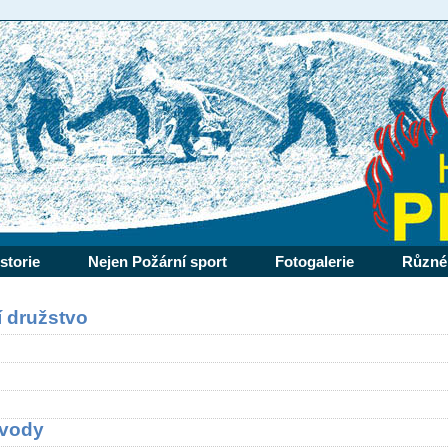
storie
Nejen Požární sport
Fotogalerie
Různé
 družstvo
ávody