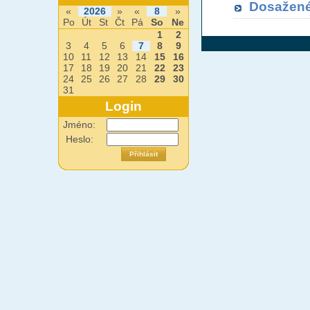
Dosažené
«
2026
»
«
8
»
Po
Út
St
Čt
Pá
So
Ne
1
2
3
4
5
6
7
8
9
10
11
12
13
14
15
16
17
18
19
20
21
22
23
24
25
26
27
28
29
30
31
Login
Jméno:
Heslo: