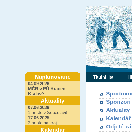
Naplánované
Titulni list
Hi
04.09.2026
MČR v PÚ Hradec
Sportovní
Králové
Aktuality
Sponzoři
07.06.2026
Aktuality
1.místo v Soběslavi!
17.06.2025
Kalendář
2.místo na kraji!
Odjeté z
Kalendář